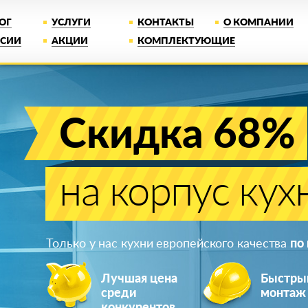
ОГ
УСЛУГИ
КОНТАКТЫ
О КОМПАНИИ
НСИИ
АКЦИИ
КОМПЛЕКТУЮЩИЕ
Скидка 68%
на корпус кух
Только у нас кухни европейского качества
по
Лучшая цена
Быстры
среди
монтаж