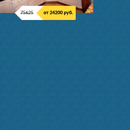
75625
от 24200 руб.