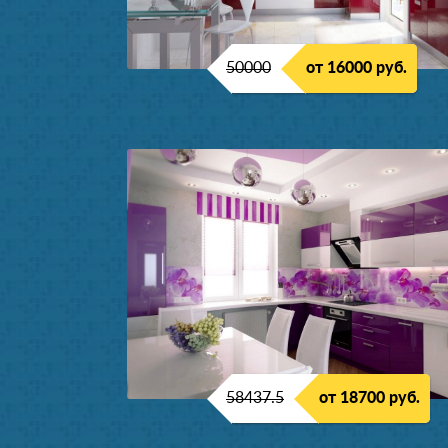
50000
от 16000 руб.
58437.5
от 18700 руб.