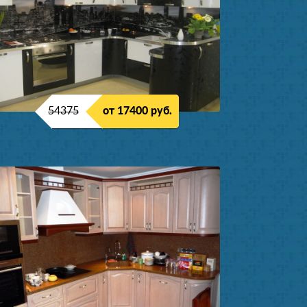
54375
от 17400 руб.