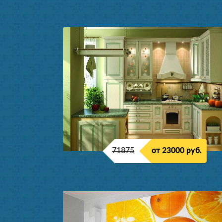
71875
от 23000 руб.