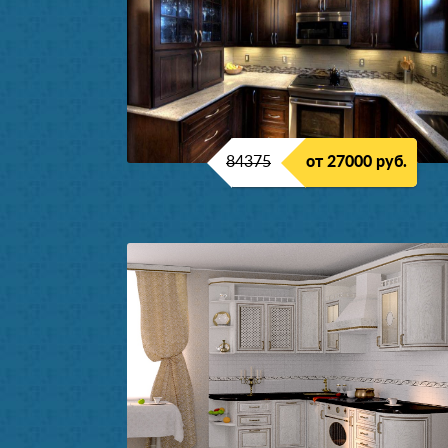
84375
от 27000 руб.