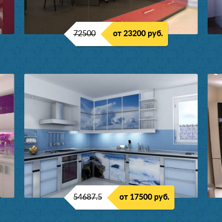
72500
от 23200 руб.
54687.5
от 17500 руб.