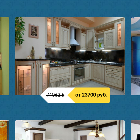
74062.5
от 23700 руб.