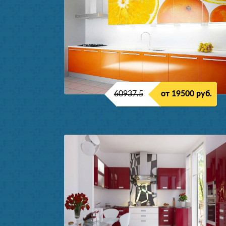
60937.5
от 19500 руб.